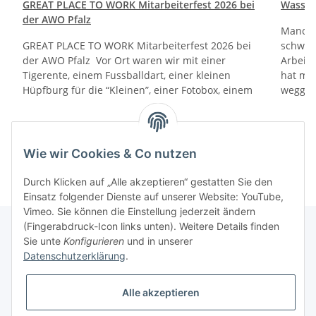
GREAT PLACE TO WORK Mitarbeiterfest 2026 bei
Wasser
der AWO Pfalz
Manche 
GREAT PLACE TO WORK Mitarbeiterfest 2026 bei
schwac
der AWO Pfalz Vor Ort waren wir mit einer
Arbeit
Tigerente, einem Fussballdart, einer kleinen
hat ma
Hüpfburg für die “Kleinen”, einer Fotobox, einem
wegges
Weiter
Weiter
Wie wir Cookies & Co nutzen
Durch Klicken auf „Alle akzeptieren“ gestatten Sie den
Einsatz folgender Dienste auf unserer Website: YouTube,
Vimeo. Sie können die Einstellung jederzeit ändern
(Fingerabdruck-Icon links unten). Weitere Details finden
Sie unte
Konfigurieren
und in unserer
Datenschutzerklärung
.
Informationen
Alle akzeptieren