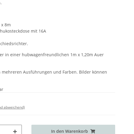
.
4 x 8m
chukosteckdose mit 16A
chiedsrichter.
r in einer hubwagenfreundlichen 1m x 1,20m Auer
 in mehreren Ausführungen und Farben. Bilder können
ar
nd abweichend)
In den Warenkorb