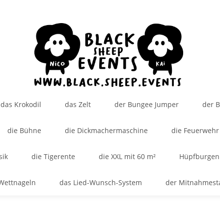
das Krokodil
das Zelt
der Bungee Jumper
der 
die Bühne
die Dickmachermaschine
die Feuerwehr
sik
die Tigerente
die XXL mit 60 m²
Hüpfburgen
Wettnageln
das Lied-Wunsch-System
der Mitnahmest